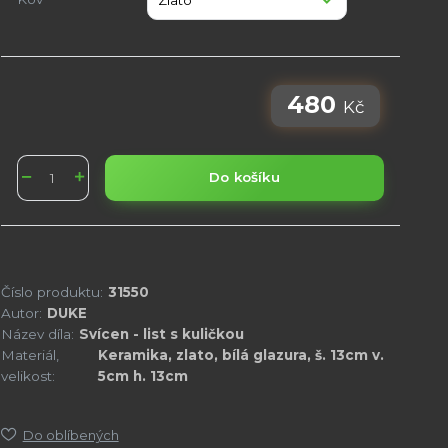
480
Kč
Do košíku
Číslo produktu:
31550
Autor:
DUKE
Název díla:
Svícen - list s kuličkou
Materiál,
Keramika, zlato, bílá glazura, š. 13cm v.
velikost:
5cm h. 13cm
Do oblíbených