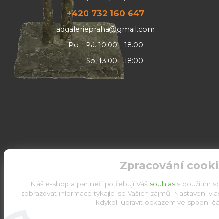
+420 732 160 647
adgaleriepraha@gmail.com
Po - Pá: 10:00 - 18:00
So: 13:00 - 18:00
Zpracování cooki
Náš e-shop a partneři potřebují Váš
souhlas
s použitím s
zobrazovat informace týkající se Vašich zájmů. Nastavení vl
kdykoli upravit odkazem ve spodní čás