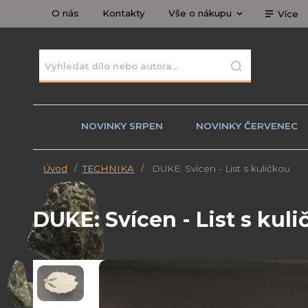
O nás
Kontakty
Vše o nákupu
Více
NOVINKY SRPEN
NOVINKY ČERVENEC
Úvod
TECHNIKA
DUKE: Svícen - List s kuličkou
DUKE: Svícen - List s kul