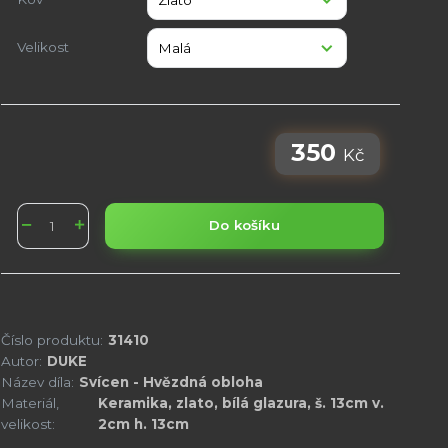
Velikost
350
Kč
Do košíku
Číslo produktu:
31410
Autor:
DUKE
Název díla:
Svícen - Hvězdná obloha
Materiál,
Keramika, zlato, bílá glazura, š. 13cm v.
velikost:
2cm h. 13cm