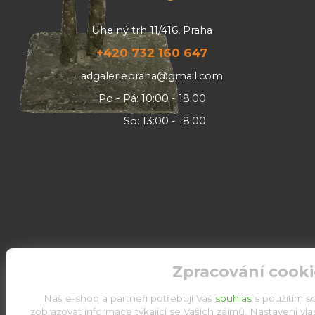
Uhelný trh 11/416, Praha
+420 732 160 647
adgaleriepraha@gmail.com
Po - Pá: 10:00 - 18:00
So: 13:00 - 18:00
Zpracování cooki
Náš e-shop a partneři potřebují Váš
souhlas
s použitím s
zobrazovat informace týkající se Vašich zájmů. Nastavení vl