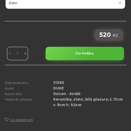
520
Kč
Do košíku
Číslo produktu:
31360
Autor:
DUKE
Název díla:
Svícen - Anděl
Materiál, velikost:
Keramika, zlato, bílá glazura, š. 13cm
v. 9cm h. 9,5cm
Do oblíbených