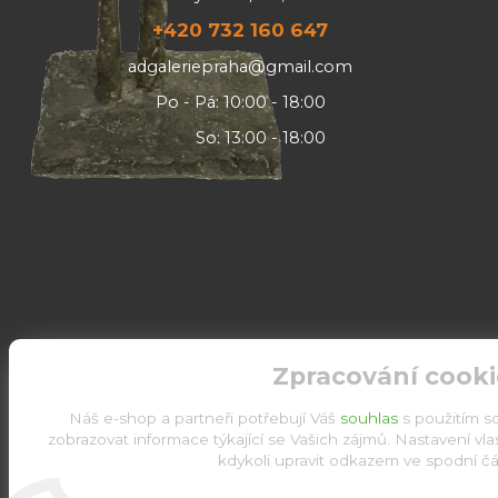
+420 732 160 647
adgaleriepraha@gmail.com
Po - Pá: 10:00 - 18:00
So: 13:00 - 18:00
Zpracování cooki
Náš e-shop a partneři potřebují Váš
souhlas
s použitím s
zobrazovat informace týkající se Vašich zájmů. Nastavení vl
kdykoli upravit odkazem ve spodní čás