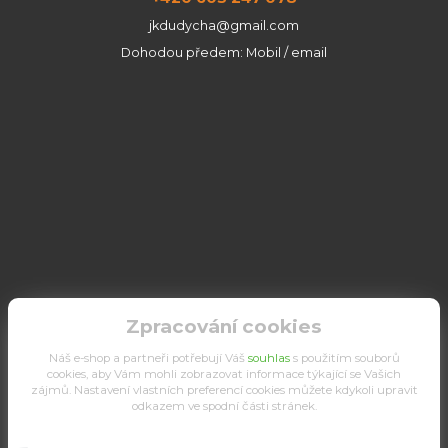
jkdudycha@gmail.com
Dohodou předem: Mobil / email
Zpracování cookies
Náš e-shop a partneři potřebují Váš
souhlas
s použitím souborů
cookies, aby Vám mohli zobrazovat informace týkající se Vašich
zájmů. Nastavení vlastních preferencí cookies můžete kdykoli upravit
odkazem ve spodní části stránek.