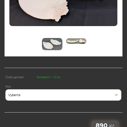
Dostupnost
Skladem > 5 ks
Kov
890
Kč