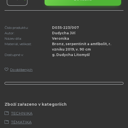
Číslo produktu:
D035-223/007
Autor:
Dudycha Jiří
Název díla:
Veronika
Materiál, velikost:
Bronz, serpentinit a amfibolit, r.
vzniku 2019, v. 90 cm
Dostupné v:
g. Dudycha Litomyšl
Do oblíbených
Zboží zařazeno v kategoriích
TECHNIKA
TÉMATIKA