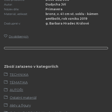
Autor:
Dudycha Jiří
Název díla:
Primavera
Materiál, velikost:
bronz, v. 41 cm vč. soklu - kámen
amfibolit, rok vzniku 2019
Dostupné v:
g. Barbara Hradec Králové
Do oblíbených
Zboží zařazeno v kategoriích
TECHNIKA
TÉMATIKA
AUTOŘI
Ostatní materiál
Akty a figury