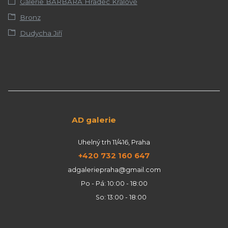
Galerie BARBARA Hradec Králové
Bronz
Dudycha Jiří
AD galerie
Uhelný trh 11/416, Praha
+420 732 160 647
adgaleriepraha@gmail.com
Po - Pá: 10:00 - 18:00
So: 13:00 - 18:00