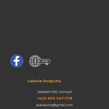
Galerie Dudycha
Nádražní 1153, Litomyšl
+420 603 247 078
jkdudycha@gmail.com