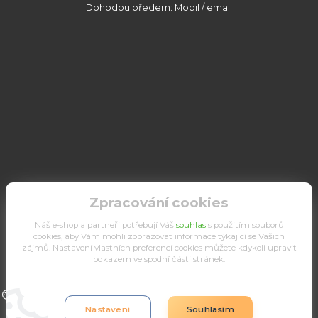
Dohodou předem: Mobil / email
Zpracování cookies
Náš e-shop a partneři potřebují Váš
souhlas
s použitím souborů
cookies, aby Vám mohli zobrazovat informace týkající se Vašich
zájmů. Nastavení vlastních preferencí cookies můžete kdykoli upravit
odkazem ve spodní části stránek.
Upravit sběr cookies.
Nastavení
Souhlasím