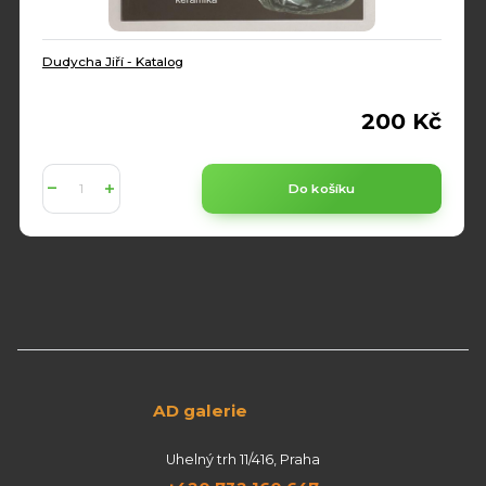
Dudycha Jiří - Katalog
200 Kč
Do košíku
AD galerie
Uhelný trh 11/416, Praha