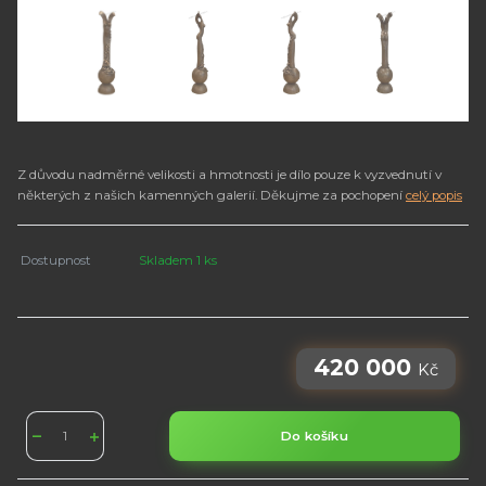
Z důvodu nadměrné velikosti a hmotnosti je dílo pouze k vyzvednutí v
některých z našich kamenných galerií. Děkujme za pochopení
celý popis
Dostupnost
Skladem 1 ks
420 000
Kč
Do košíku