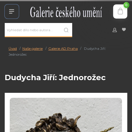
0
Úvod
Naše galerie
Galerie AD Praha
Dudycha Jiří:
Jednorožec
Dudycha Jiří: Jednorožec