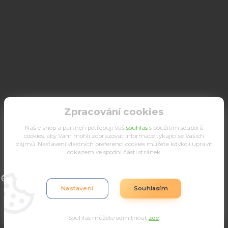
Zpracování cookies
Náš e-shop a partneři potřebují Váš
souhlas
s použitím souborů
cookies, aby Vám mohli zobrazovat informace týkající se Vašich
zájmů. Nastavení vlastních preferencí cookies můžete kdykoli upravit
odkazem ve spodní části stránek.
Upravit sběr cookies.
Nastavení
Souhlasím
Souhlas můžete odmítnout
zde
.
Vytvořeno na
Eshop-rychle.cz