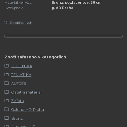
Materiál, velikost:
Bronz, pozlaceno, v. 26 cm
Dostupné v:
g. AD Praha
Do oblíbených
Zboží zařazeno v kategoriích
TECHNIKA
TÉMATIKA
AUTOŘI
Ostatní materiál
Zvířata
Galerie AD Praha
Bronz
Dudycha Jiří