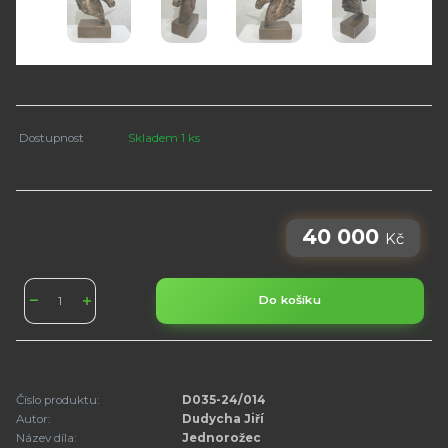
Dostupnost
Skladem 1 ks
40 000
Kč
Do košíku
Číslo produktu:
D035-24/014
Autor:
Dudycha Jiří
Název díla:
Jednorožec