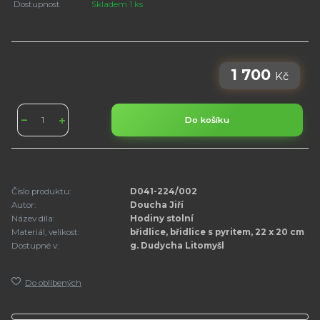
Dostupnost
Skladem 1 ks
1 700
Kč
Do košíku
Číslo produktu:
D041-224/002
Autor:
Doucha Jiří
Název díla:
Hodiny stolní
Materiál, velikost:
břidlice, břidlice s pyritem, 22 x 20 cm
Dostupné v:
g. Dudycha Litomyšl
Do oblíbených