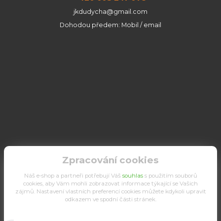
jkdudycha@gmail.com
Dohodou předem: Mobil / email
Zpracování cookies
Náš e-shop a partneři potřebují Váš
souhlas
s použitím souborů
cookies, aby Vám mohli zobrazovat informace týkající se Vašich
zájmů. Nastavení vlastních preferencí cookies můžete kdykoli upravit
odkazem ve spodní části stránek.