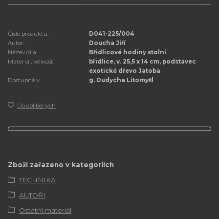
Číslo produktu:
D041-225/004
Autor:
Doucha Jiří
Název díla:
Břidlicové hodiny stolní
Materiál, velikost:
břidlice, v. 25,5 x 14 cm, podstavec
exotické dřevo Jatoba
Dostupné v:
g. Dudycha Litomyšl
Do oblíbených
Zboží zařazeno v kategoriích
TECHNIKA
AUTOŘI
Ostatní materiál