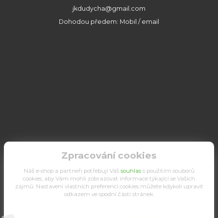
jkdudycha@gmail.com
Dohodou předem: Mobil / email
Zpracování cookies
Náš e-shop a partneři potřebují Váš
souhlas
s použitím souborů
cookies, aby Vám mohli zobrazovat informace týkající se Vašich
zájmů. Nastavení vlastních preferencí cookies můžete kdykoli upravit
odkazem ve spodní části stránek.
Upravit sběr cookies.