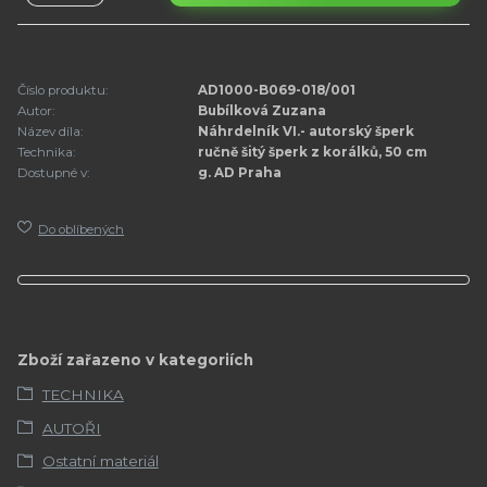
Číslo produktu:
AD1000-B069-018/001
Autor:
Bubílková Zuzana
Název díla:
Náhrdelník VI.- autorský šperk
Technika:
ručně šitý šperk z korálků, 50 cm
Dostupné v:
g. AD Praha
Do oblíbených
Zboží zařazeno v kategoriích
TECHNIKA
AUTOŘI
Ostatní materiál