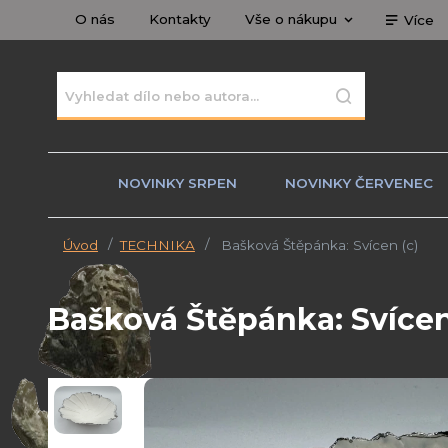
O nás
Kontakty
Vše o nákupu
Více
NOVINKY SRPEN
NOVINKY ČERVENEC
Úvod
TECHNIKA
Bašková Štěpánka: Svícen (c)
Bašková Štěpánka: Svícen