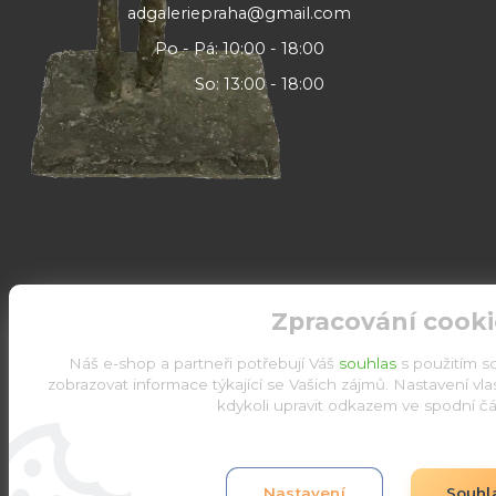
adgaleriepraha@gmail.com
Po - Pá: 10:00 - 18:00
So: 13:00 - 18:00
Zpracování cooki
Náš e-shop a partneři potřebují Váš
souhlas
s použitím s
zobrazovat informace týkající se Vašich zájmů. Nastavení vl
kdykoli upravit odkazem ve spodní čás
Upravit sběr cookies.
Nastavení
Souhl