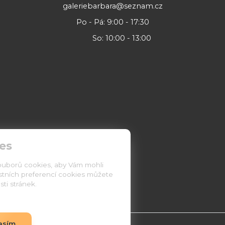
galeriebarbara@seznam.cz
Po - Pá: 9:00 - 17:30
So: 10:00 - 13:00
es
ouborů cookies, aby Vám mohli
astních preferencí cookies můžete
ti stránek.
asím