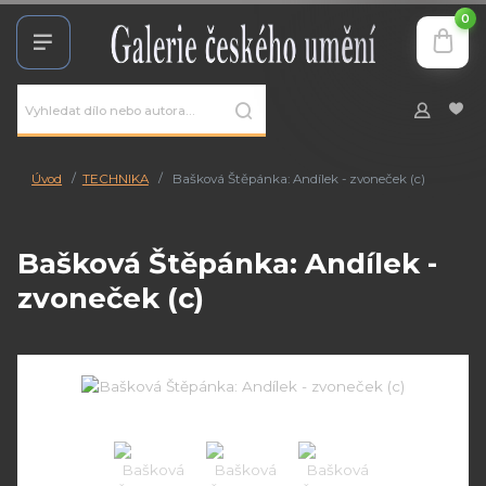
0
Úvod
TECHNIKA
Bašková Štěpánka: Andílek - zvoneček (c)
Bašková Štěpánka: Andílek -
zvoneček (c)