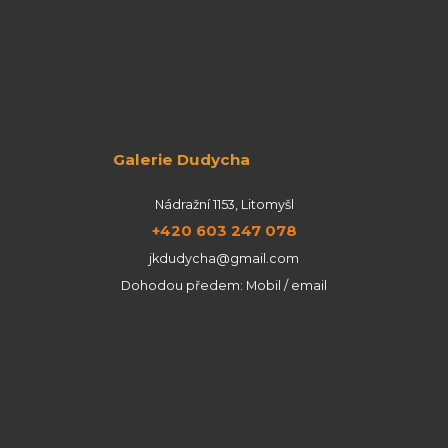
Galerie Dudycha
Nádražní 1153, Litomyšl
+420 603 247 078
jkdudycha@gmail.com
Dohodou předem: Mobil / email