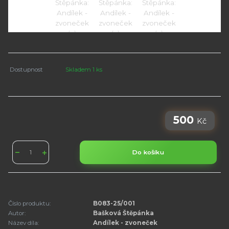
Dostupnost
Skladem 1 ks
500
Kč
Do košíku
Číslo produktu:
B083-25/001
Autor:
Bašková Štěpánka
Název díla:
Andílek - zvoneček