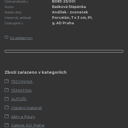
Číslo produktu:
B083-25/001
Autor:
Bašková Štěpánka
Název díla:
Andílek - zvoneček
Materiál, velikost:
Porcelán, 7 x 3 cm, Pt.
Dostupné v:
g. AD Praha
Do oblíbených
Zboží zařazeno v kategoriích
TECHNIKA
TÉMATIKA
AUTOŘI
Ostatní materiál
Akty a figury
Galerie AD Praha