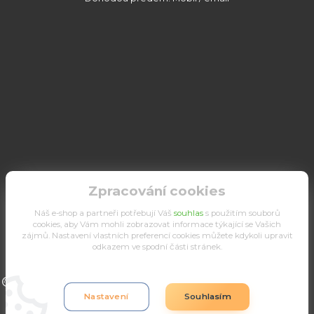
Zpracování cookies
Náš e-shop a partneři potřebují Váš
souhlas
s použitím souborů
cookies, aby Vám mohli zobrazovat informace týkající se Vašich
zájmů. Nastavení vlastních preferencí cookies můžete kdykoli upravit
odkazem ve spodní části stránek.
Upravit sběr cookies.
Nastavení
Souhlasím