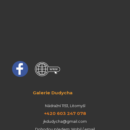
Galerie Dudycha
Nádražní 1153, Litomyšl
+420 603 247 078
jkdudycha@gmail.com
Dohodou předem: Mobil / email