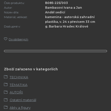
Číslo produktu:
B085-225/003
Autor:
Bambasovi Ivana a Jan
Název díla:
Anděl sedící
Materiál, velikost:
kamenina - autorská zahradní
plastika, v. 24 s převisem 33 cm
Dostupné v:
g. Barbara Hradec Králové
Do oblíbených
Zboží zařazeno v kategoriích
TECHNIKA
TÉMATIKA
AUTOŘI
Ostatní materiál
Akty a figury