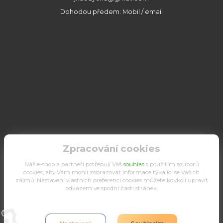
Dohodou předem: Mobil / email
Zpracování cookies
Náš e-shop a partneři potřebují Váš
souhlas
s použitím souborů
cookies, aby Vám mohli zobrazovat informace týkající se Vašich
zájmů. Nastavení vlastních preferencí cookies můžete kdykoli upravit
odkazem ve spodní části stránek.
Upravit sběr cookies.