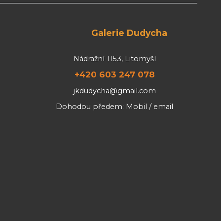
Galerie Dudycha
Nádražní 1153, Litomyšl
+420 603 247 078
jkdudycha@gmail.com
Dohodou předem: Mobil / email