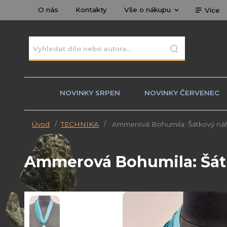
O nás
Kontakty
Vše o nákupu
Více
NOVINKY SRPEN
NOVINKY ČERVENEC
Úvod
TECHNIKA
Ammerová Bohumila: Šátkový náhr
Ammerová Bohumila: Šátk