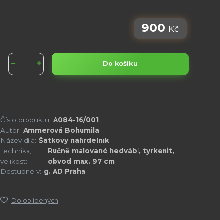
900
Kč
Do košíku
Číslo produktu:
A084-16/001
Autor:
Ammerová Bohumila
Název díla:
Šátkový náhrdelník
Technika,
Ručně malované hedvábí, tyrkenit,
velikost:
obvod max. 97 cm
Dostupné v:
g. AD Praha
Do oblíbených