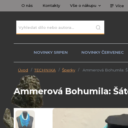
O nás
Kontakty
Vše o nákupu
Více
NOVINKY SRPEN
NOVINKY ČERVENEC
Úvod
TECHNIKA
Šperky
Ammerová Bohumila: Šá
Ammerová Bohumila: Šát