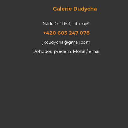
Galerie Dudycha
Nádražní 1153, Litomyšl
+420 603 247 078
jkdudycha@gmail.com
Dohodou předem: Mobil / email