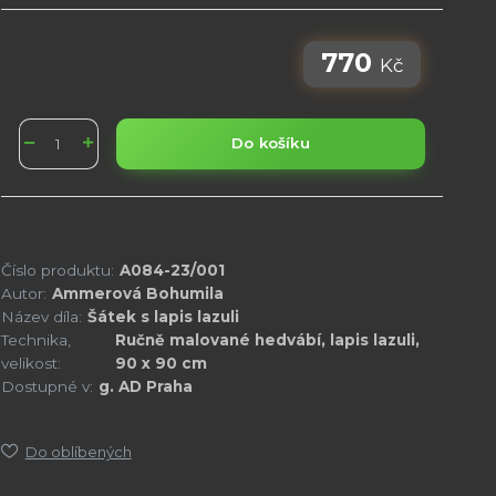
770
Kč
Do košíku
Číslo produktu:
A084-23/001
Autor:
Ammerová Bohumila
Název díla:
Šátek s lapis lazuli
Technika,
Ručně malované hedvábí, lapis lazuli,
velikost:
90 x 90 cm
Dostupné v:
g. AD Praha
Do oblíbených