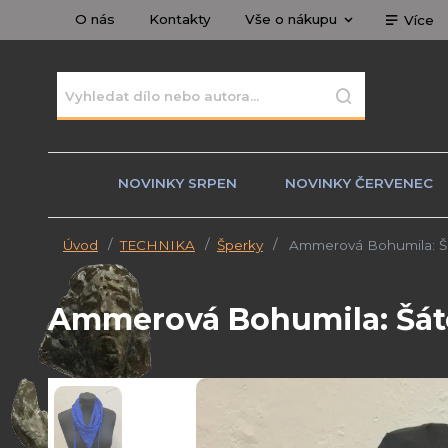
O nás
Kontakty
Vše o nákupu
Více
NOVINKY SRPEN
NOVINKY ČERVENEC
Úvod
TECHNIKA
Šperky
Ammerová Bohumila: Šát
Ammerová Bohumila: Šátek