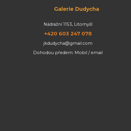
Galerie Dudycha
Nádražní 1153, Litomyšl
+420 603 247 078
jkdudycha@gmail.com
Dohodou předem: Mobil / email