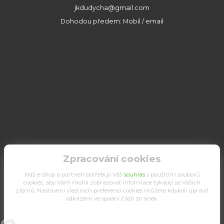
jkdudycha@gmail.com
Dohodou předem: Mobil / email
Zpracování cookies
Náš e-shop a partneři potřebují Váš
souhlas
s použitím souborů
cookies, aby Vám mohli zobrazovat informace týkající se Vašich
zájmů. Nastavení vlastních preferencí cookies můžete kdykoli upravit
odkazem ve spodní části stránek.
Upravit sběr cookies.