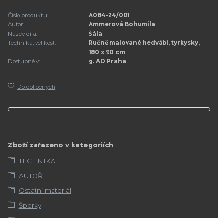
Číslo produktu:
A084-24/001
Autor:
Ammerová Bohumila
Název díla:
Šála
Technika, velikost:
Ručně malované hedvábí, tyrkysky,
180 x 90 cm
Dostupné v:
g. AD Praha
Do oblíbených
Zboží zařazeno v kategoriích
TECHNIKA
AUTOŘI
Ostatní materiál
Šperky