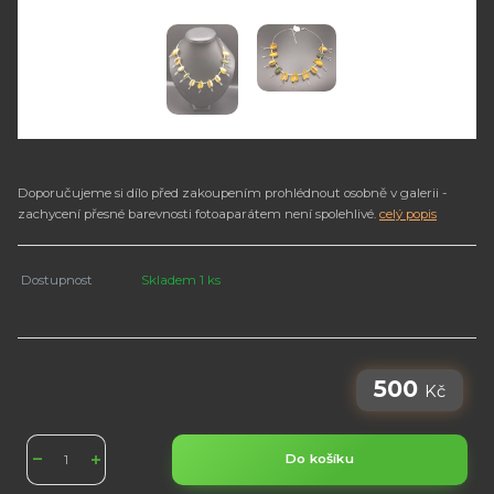
Doporučujeme si dílo před zakoupením prohlédnout osobně v galerii -
zachycení přesné barevnosti fotoaparátem není spolehlivé.
celý popis
Dostupnost
Skladem 1 ks
500
Kč
Do košíku