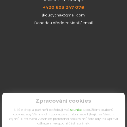
+420 603 247 078
jkdudycha@gmail.com
Dohodou předem: Mobil / email
Zpracování cookies
Náš e-shop a partneři potřebují Váš
souhlas
s použitím souborů
cookies, aby Vám mohli zobrazovat informace týkající se Vašich
zájmů. Nastavení vlastních preferencí cookies můžete kdykoli upravit
odkazem ve spodní části stránek.