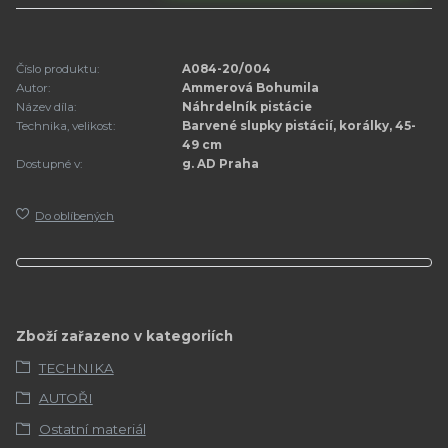
Číslo produktu:
A084-20/004
Autor:
Ammerová Bohumila
Název díla:
Náhrdelník pistácie
Technika, velikost:
Barvené slupky pistácií, korálky, 45-
49 cm
Dostupné v:
g. AD Praha
Do oblíbených
Zboží zařazeno v kategoriích
TECHNIKA
AUTOŘI
Ostatní materiál