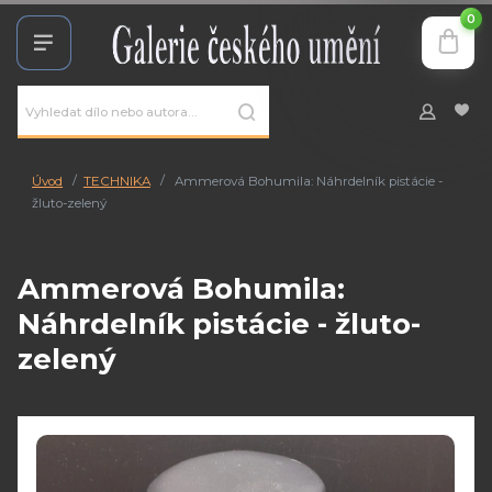
0
Úvod
TECHNIKA
Ammerová Bohumila: Náhrdelník pistácie -
žluto-zelený
Ammerová Bohumila:
Náhrdelník pistácie - žluto-
zelený