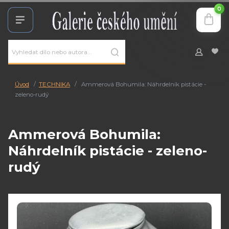
0
Úvod
TECHNIKA
Ammerová Bohumila: Náhrdelník pistácie -
zeleno-rudý
Ammerová Bohumila:
Náhrdelník pistácie - zeleno-
rudý