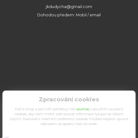
jkdudycha@gmail.com
Dohodou předem: Mobil / email
Zpracování cookies
Náš e-shop a partneři potřebují Váš
souhlas
s použitím souborů
cookies, aby Vám mohli zobrazovat informace týkající se Vašich
zájmů. Nastavení vlastních preferencí cookies můžete kdykoli upravit
odkazem ve spodní části stránek.