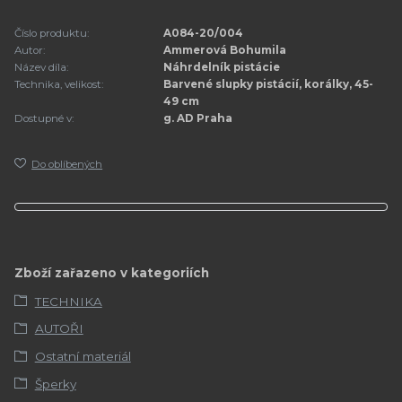
Číslo produktu:
A084-20/004
Autor:
Ammerová Bohumila
Název díla:
Náhrdelník pistácie
Technika, velikost:
Barvené slupky pistácií, korálky, 45-
49 cm
Dostupné v:
g. AD Praha
Do oblíbených
Zboží zařazeno v kategoriích
TECHNIKA
AUTOŘI
Ostatní materiál
Šperky