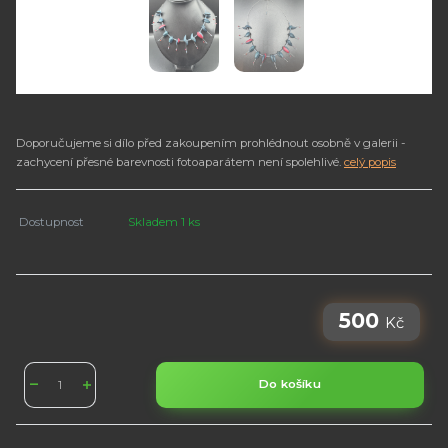
Doporučujeme si dílo před zakoupením prohlédnout osobně v galerii -
zachycení přesné barevnosti fotoaparátem není spolehlivé.
celý popis
Dostupnost
Skladem 1 ks
500
Kč
Do košíku