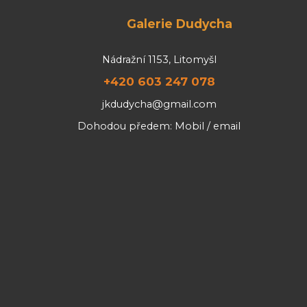
Galerie Dudycha
Nádražní 1153, Litomyšl
+420 603 247 078
jkdudycha@gmail.com
Dohodou předem: Mobil / email