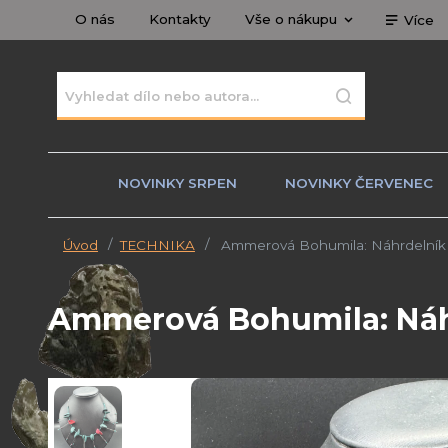
O nás
Kontakty
Vše o nákupu
Více
NOVINKY SRPEN
NOVINKY ČERVENEC
Úvod
TECHNIKA
Ammerová Bohumila: Náhrdelník p
Ammerová Bohumila: Náhr