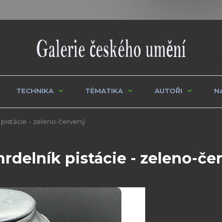
TECHNIKA
TÉMATIKA
AUTOŘI
Na
istácie - zeleno-červený
delník pistácie - zeleno-če