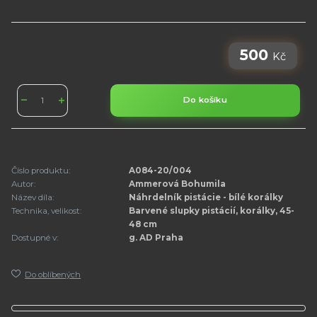
500
Kč
Do košíku
Číslo produktu:
A084-20/004
Autor:
Ammerová Bohumila
Název díla:
Náhrdelník pistácie - bílé korálky
Technika, velikost:
Barvené slupky pistácií, korálky, 45-
48 cm
Dostupné v:
g. AD Praha
Do oblíbených