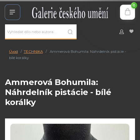
0
Úvod
TECHNIKA
Ammerová Bohumila: Náhrdelník pistácie -
bílé korálky
Ammerová Bohumila:
Náhrdelník pistácie - bílé
korálky