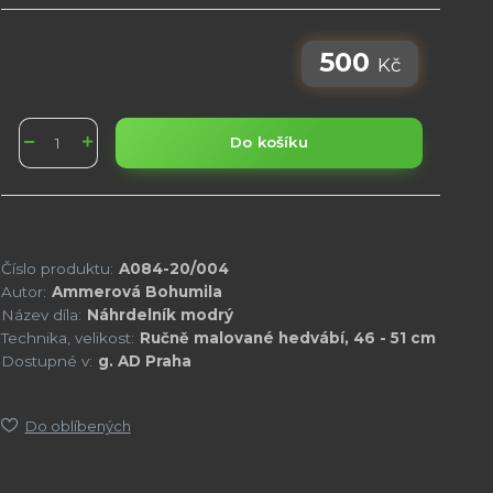
500
Kč
Do košíku
Číslo produktu:
A084-20/004
Autor:
Ammerová Bohumila
Název díla:
Náhrdelník modrý
Technika, velikost:
Ručně malované hedvábí, 46 - 51 cm
Dostupné v:
g. AD Praha
Do oblíbených