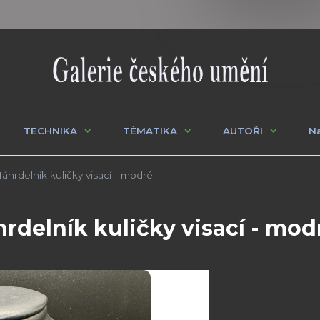
TECHNIKA
TÉMATIKA
AUTOŘI
Na
rdelník kuličky visací - modré
delník kuličky visací - mod