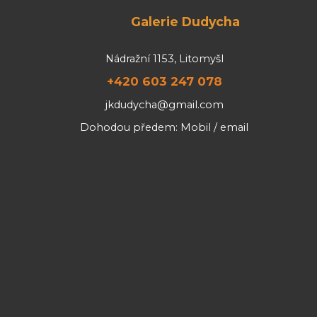
Galerie Dudycha
Nádražní 1153, Litomyšl
+420 603 247 078
jkdudycha@gmail.com
Dohodou předem: Mobil / email