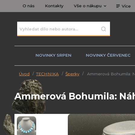
O nás
Kontakty
Vše o nákupu
Více
NOVINKY SRPEN
NOVINKY ČERVENEC
Úvod
TECHNIKA
Šperky
Ammerová Bohumila: Náh
Ammerová Bohumila: Náhr