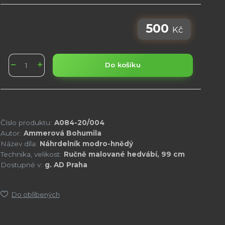
500
Kč
Do košíku
Číslo produktu:
A084-20/004
Autor:
Ammerová Bohumila
Název díla:
Náhrdelník modro-hnědý
Technika, velikost:
Ručně malované hedvábí, 99 cm
Dostupné v:
g. AD Praha
Do oblíbených