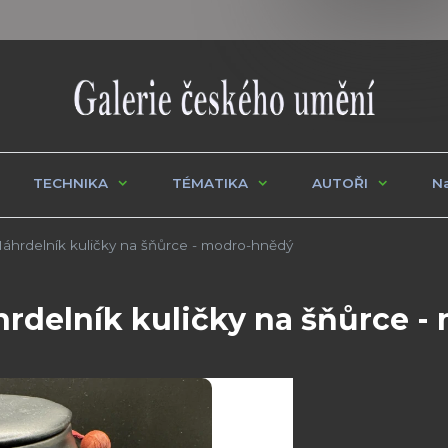
TECHNIKA
TÉMATIKA
AUTOŘI
Na
hrdelník kuličky na šňůrce - modro-hnědý
delník kuličky na šňůrce -