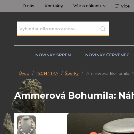
O nás
Kontakty
Vše o nákupu
Více
NOVINKY SRPEN
NOVINKY ČERVENEC
Úvod
TECHNIKA
Šperky
Ammerová Bohumila: Ná
Ammerová Bohumila: Náhr