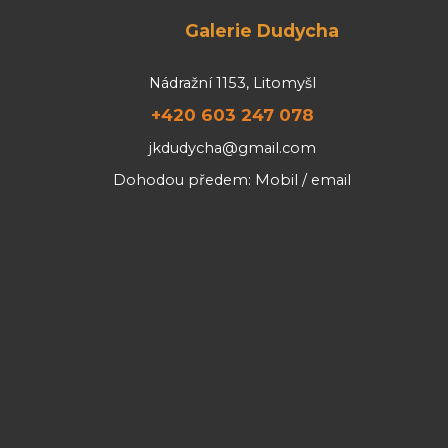
Galerie Dudycha
Nádražní 1153, Litomyšl
+420 603 247 078
jkdudycha@gmail.com
Dohodou předem: Mobil / email