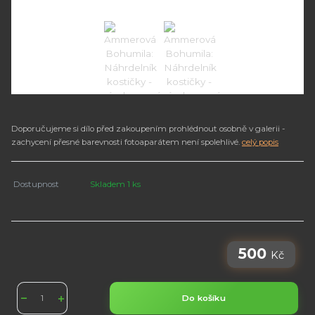
Doporučujeme si dílo před zakoupením prohlédnout osobně v galerii -
zachycení přesné barevnosti fotoaparátem není spolehlivé.
celý popis
Dostupnost
Skladem 1 ks
500
Kč
Do košíku