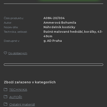
Číslo produktu:
A084-20/004
Autor:
Ammerová Bohumila
Název díla:
Náhrdelník kostičky
Technika, velikost:
Ručně malované hedvábí, korálky, 43-
49cm
Dostupné v:
g. AD Praha
Do oblíbených
Zboží zařazeno v kategoriích
TECHNIKA
AUTOŘI
Ostatní materiál