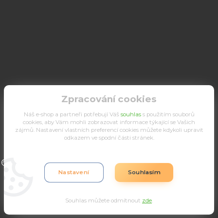
Zpracování cookies
Náš e-shop a partneři potřebují Váš
souhlas
s použitím souborů
cookies, aby Vám mohli zobrazovat informace týkající se Vašich
zájmů. Nastavení vlastních preferencí cookies můžete kdykoli upravit
odkazem ve spodní části stránek.
Upravit sběr cookies.
Nastavení
Souhlasím
Souhlas můžete odmítnout
zde
.
Vytvořeno na
Eshop-rychle.cz