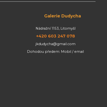
Galerie Dudycha
Nádražní 1153, Litomyšl
+420 603 247 078
jkdudycha@gmail.com
Dohodou předem: Mobil / email