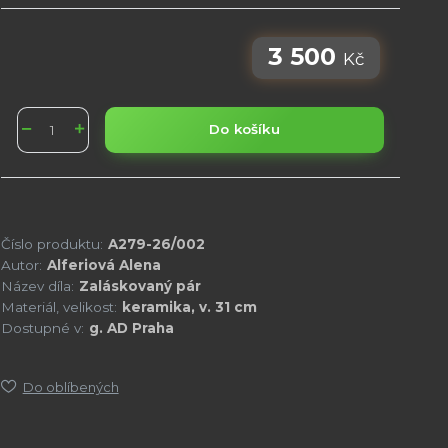
3 500
Kč
Do košíku
Číslo produktu:
A279-26/002
Autor:
Alferiová Alena
Název díla:
Zaláskovaný pár
Materiál, velikost:
keramika, v. 31 cm
Dostupné v:
g. AD Praha
Do oblíbených