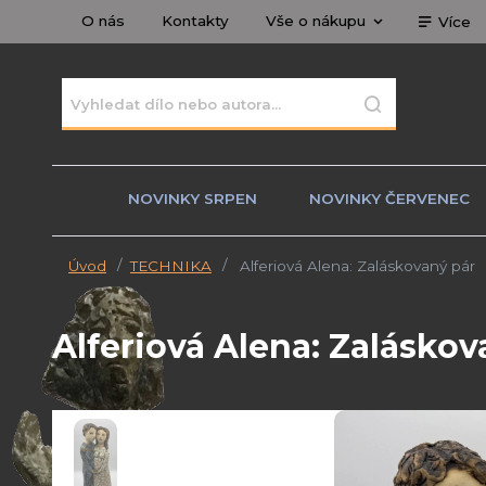
O nás
Kontakty
Vše o nákupu
Více
NOVINKY SRPEN
NOVINKY ČERVENEC
Úvod
TECHNIKA
Alferiová Alena: Zaláskovaný pár
Alferiová Alena: Zaláskov