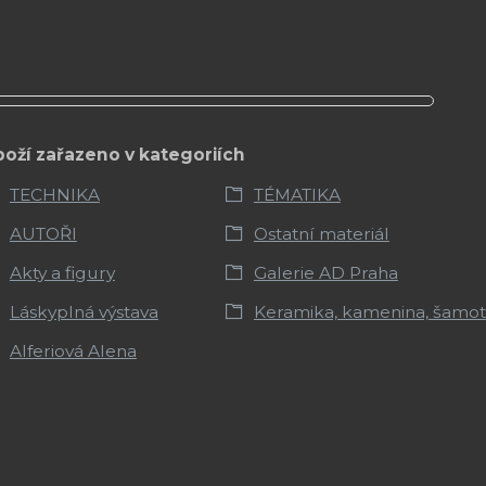
boží zařazeno v kategoriích
TECHNIKA
TÉMATIKA
AUTOŘI
Ostatní materiál
Akty a figury
Galerie AD Praha
Láskyplná výstava
Keramika, kamenina, šamot
Alferiová Alena