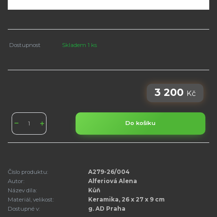
Dostupnost
Skladem 1 ks
3 200
Kč
Do košíku
Číslo produktu:
A279-26/004
Autor:
Alferiová Alena
Název díla:
Kůň
Materiál, velikost:
Keramika, 26 x 27 x 9 cm
Dostupné v:
g. AD Praha