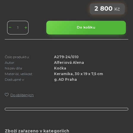
2 800
Kč
Do košíku
Číslo produktu:
A279-24/010
Autor:
Alferiová Alena
Název díla:
Kočka
Materiál, velikost:
Keramika, 30 x 19 x 7,5 cm
Dostupné v:
g. AD Praha
Do oblíbených
Zboží zařazeno v kategoriích