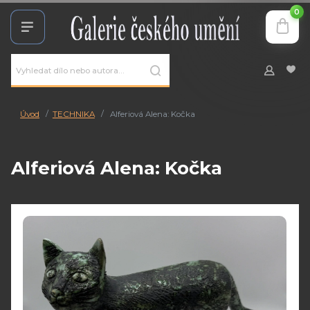
0
Úvod
TECHNIKA
Alferiová Alena: Kočka
Alferiová Alena: Kočka