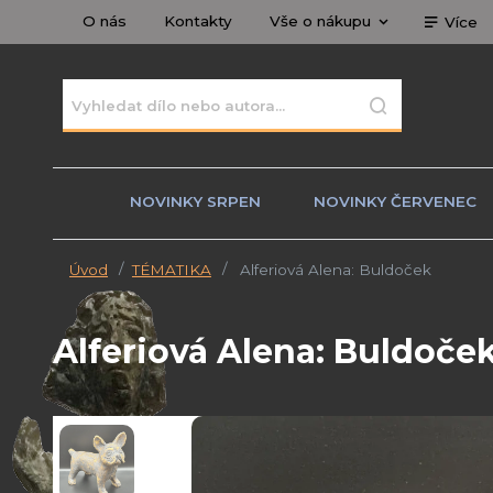
O nás
Kontakty
Vše o nákupu
Více
NOVINKY SRPEN
NOVINKY ČERVENEC
Úvod
TÉMATIKA
Alferiová Alena: Buldoček
Alferiová Alena: Buldoče