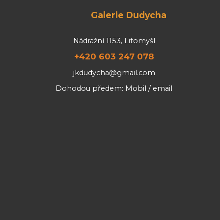
Galerie Dudycha
Nádražní 1153, Litomyšl
+420 603 247 078
jkdudycha@gmail.com
Dohodou předem: Mobil / email