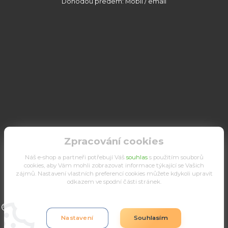
Dohodou předem: Mobil / email
Zpracování cookies
Náš e-shop a partneři potřebují Váš
souhlas
s použitím souborů
cookies, aby Vám mohli zobrazovat informace týkající se Vašich
zájmů. Nastavení vlastních preferencí cookies můžete kdykoli upravit
odkazem ve spodní části stránek.
Upravit sběr cookies.
Nastavení
Souhlasím