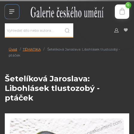
0
Úvod
TÉMATIKA
Šetelíková Jaroslava: Libohlásek tlustozobý -
ptáček
Šetelíková Jaroslava:
Libohlásek tlustozobý -
ptáček