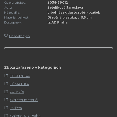
Číslo produktu:
Š038-21/012
Autor:
Šetelíková Jaroslava
Název díla:
Libohlásek tlustozobý - ptáček
Materiál, velikost:
Dřevěná plastika, v. 9,5 cm
Dostupné v:
g. AD Praha
Do oblíbených
Zboží zařazeno v kategoriích
TECHNIKA
TÉMATIKA
AUTOŘI
Ostatní materiál
Zvířata
Galerie AD Praha