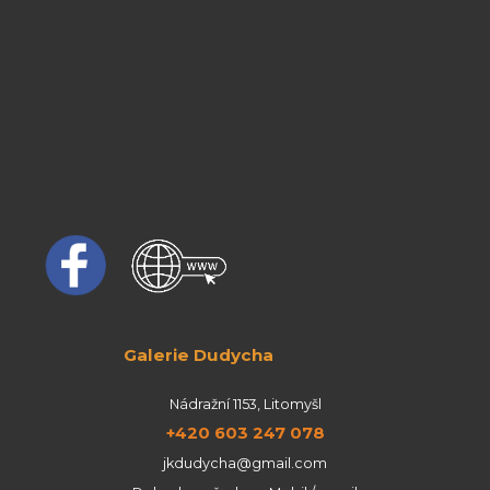
Galerie Dudycha
Nádražní 1153, Litomyšl
+420 603 247 078
jkdudycha@gmail.com