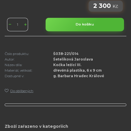
2 300
Kč
Do košíku
Číslo produktu:
Š038-221/014
Autor:
Šetelíková Jaroslava
Název díla:
Kočka ležící III.
Materiál, velikost:
dřevěná plastika, 6 x 9 cm
Dostupné v:
g. Barbara Hradec Králové
Do oblíbených
Zboží zařazeno v kategoriích