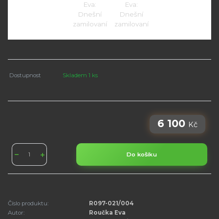
Dostupnost
Skladem 1 ks
6 100
Kč
Do košíku
Číslo produktu:
R097-021/004
Autor:
Roučka Eva