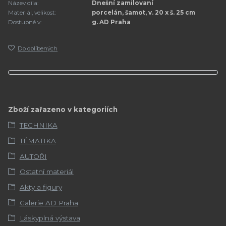
Název díla:
Dnešní zamilovaní
Materiál, velikost:
porcelán, šamot, v. 20 x š. 25 cm
Dostupné v:
g. AD Praha
Do oblíbených
Zboží zařazeno v kategoriích
TECHNIKA
TÉMATIKA
AUTOŘI
Ostatní materiál
Akty a figury
Galerie AD Praha
Láskyplná výstava