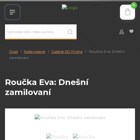
0
Úvod
Naše galerie
Galerie AD Praha
Roučka Eva: Dnešní
zamilovaní
Roučka Eva: Dnešní
zamilovaní