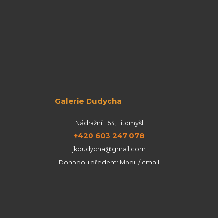
Galerie Dudycha
Nádražní 1153, Litomyšl
+420 603 247 078
jkdudycha@gmail.com
Dohodou předem: Mobil / email