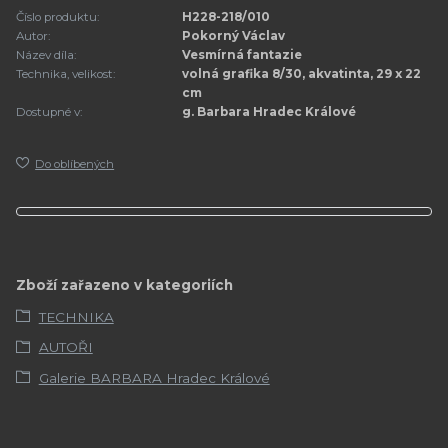
Číslo produktu:
H228-218/010
Autor:
Pokorný Václav
Název díla:
Vesmírná fantazie
Technika, velikost:
volná grafika 8/30, akvatinta, 29 x 22
cm
Dostupné v:
g. Barbara Hradec Králové
Do oblíbených
Zboží zařazeno v kategoriích
TECHNIKA
AUTOŘI
Galerie BARBARA Hradec Králové