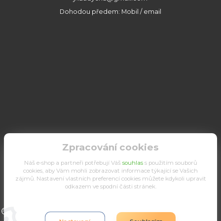
Dohodou předem: Mobil / email
Zpracování cookies
Náš e-shop a partneři potřebují Váš
souhlas
s použitím souborů
cookies, aby Vám mohli zobrazovat informace týkající se Vašich
zájmů. Nastavení vlastních preferencí cookies můžete kdykoli upravit
odkazem ve spodní části stránek.
Upravit sběr cookies.