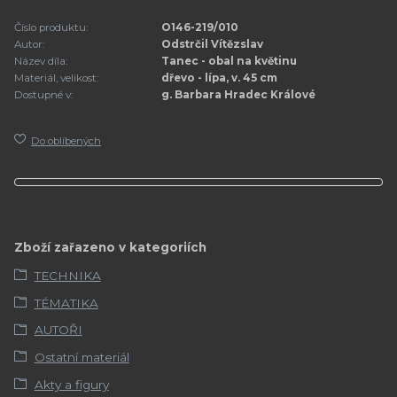
Číslo produktu:
O146-219/010
Autor:
Odstrčil Vítězslav
Název díla:
Tanec - obal na květinu
Materiál, velikost:
dřevo - lípa, v. 45 cm
Dostupné v:
g. Barbara Hradec Králové
Do oblíbených
Zboží zařazeno v kategoriích
TECHNIKA
TÉMATIKA
AUTOŘI
Ostatní materiál
Akty a figury