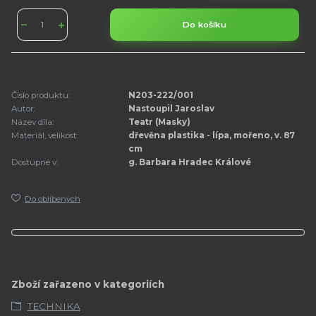
Do košíku
Číslo produktu:
N203-222/001
Autor:
Nastoupil Jaroslav
Název díla:
Teatr (Masky)
Materiál, velikost:
dřevěna plastika - lípa, mořeno, v. 87
cm
Dostupné v:
g. Barbara Hradec Králové
Do oblíbených
Zboží zařazeno v kategoriích
TECHNIKA