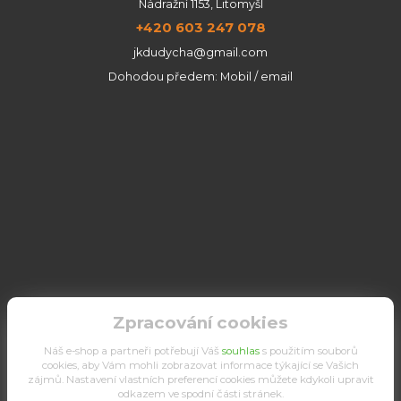
Nádražní 1153, Litomyšl
+420 603 247 078
jkdudycha@gmail.com
Dohodou předem: Mobil / email
Zpracování cookies
Náš e-shop a partneři potřebují Váš
souhlas
s použitím souborů
cookies, aby Vám mohli zobrazovat informace týkající se Vašich
zájmů. Nastavení vlastních preferencí cookies můžete kdykoli upravit
odkazem ve spodní části stránek.