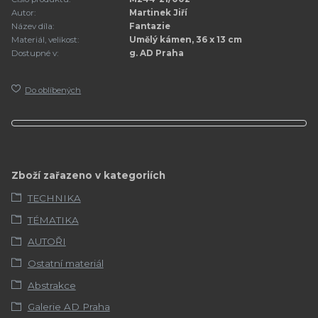
Autor:
Martinek Jiří
Název díla:
Fantazie
Materiál, velikost:
Umělý kámen, 36 x 13 cm
Dostupné v:
g. AD Praha
Do oblíbených
Zboží zařazeno v kategoriích
TECHNIKA
TÉMATIKA
AUTOŘI
Ostatní materiál
Abstrakce
Galerie AD Praha