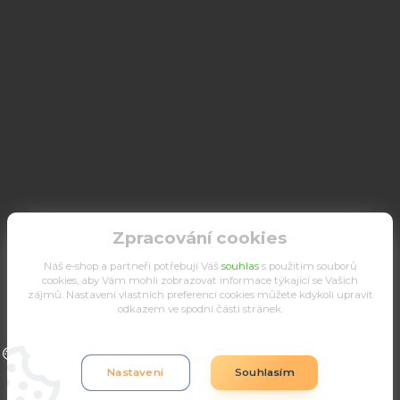
Zpracování cookies
Náš e-shop a partneři potřebují Váš
souhlas
s použitím souborů
cookies, aby Vám mohli zobrazovat informace týkající se Vašich
zájmů. Nastavení vlastních preferencí cookies můžete kdykoli upravit
odkazem ve spodní části stránek.
Upravit sběr cookies.
Nastavení
Souhlasím