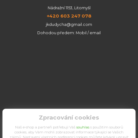
Nádražní 1153, Litomyšl
+420 603 247 078
jkdudycha@gmail.com
Dohodou předem: Mobil / email
Zpracování cookies
Náš e-shop a partneři potřebují Váš
souhlas
s použitím souborů
cookies, aby Vám mohli zobrazovat informace týkající se Vašich
zájmů. Nastavení vlastních preferencí cookies můžete kdykoli upravit