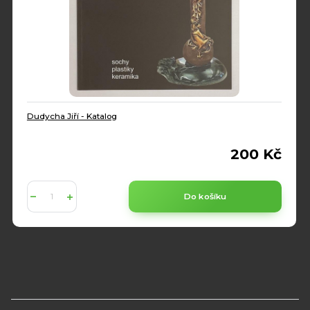
Dudycha Jiří - Katalog
200 Kč
Do košíku