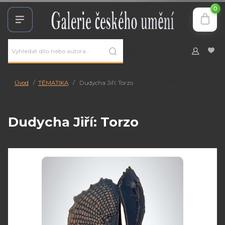
0
Úvod
TÉMATIKA
Dudycha Jiří: Torzo
Dudycha Jiří: Torzo