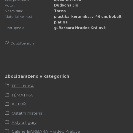
Autor:
Dudycha Jiří
Název díla:
Torzo
Materiál, velikost:
plastika, keramika, v. 46 cm, kobalt,
platina
Dostupné v:
g. Barbara Hradec Králové
Do oblíbených
Zboží zařazeno v kategoriích
TECHNIKA
TÉMATIKA
AUTOŘI
Ostatní materiál
Akty a figury
Galerie BARBARA Hradec Králové