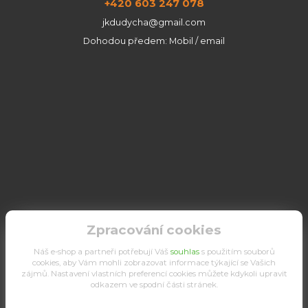
+420 603 247 078
jkdudycha@gmail.com
Dohodou předem: Mobil / email
Zpracování cookies
Náš e-shop a partneři potřebují Váš
souhlas
s použitím souborů
cookies, aby Vám mohli zobrazovat informace týkající se Vašich
zájmů. Nastavení vlastních preferencí cookies můžete kdykoli upravit
odkazem ve spodní části stránek.