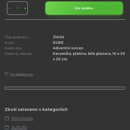
Do košíku
Číslo produktu:
31404
Autor:
DUKE
Název díla:
Adventní svícen
Materiál, velikost:
Keramika, platina, bílá glazura, 10 x 20
x 20 cm
Do oblíbených
Zboží zařazeno v kategoriích
TECHNIKA
AUTOŘI