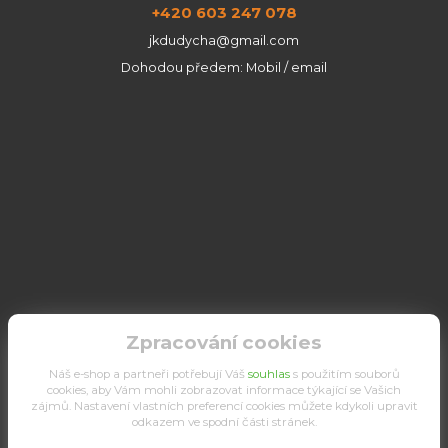
+420 603 247 078
jkdudycha@gmail.com
Dohodou předem: Mobil / email
Zpracování cookies
Náš e-shop a partneři potřebují Váš
souhlas
s použitím souborů
cookies, aby Vám mohli zobrazovat informace týkající se Vašich
zájmů. Nastavení vlastních preferencí cookies můžete kdykoli upravit
odkazem ve spodní části stránek.