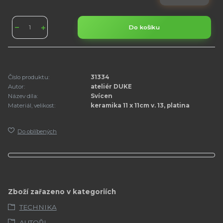
Do košíku
Číslo produktu:
31334
Autor:
ateliér DUKE
Název díla:
Svícen
Materiál, velikost:
keramika 11 x 11cm v. 13, platina
Do oblíbených
Zboží zařazeno v kategoriích
TECHNIKA
AUTOŘI