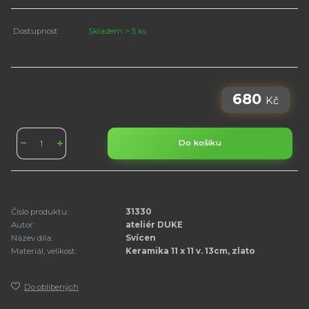
Dostupnost
Skladem > 5 ks
680
Kč
Do košíku
Číslo produktu:
31330
Autor:
ateliér DUKE
Název díla:
Svícen
Materiál, velikost:
Keramika 11 x 11 v. 13cm, zlato
Do oblíbených