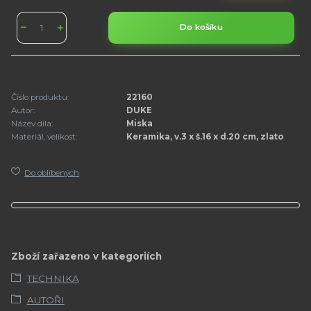
Do košíku
Číslo produktu:
22160
Autor:
DUKE
Název díla:
Miska
Materiál, velikost:
Keramika, v.3 x š.16 x d.20 cm, zlato
Do oblíbených
Zboží zařazeno v kategoriích
TECHNIKA
AUTOŘI