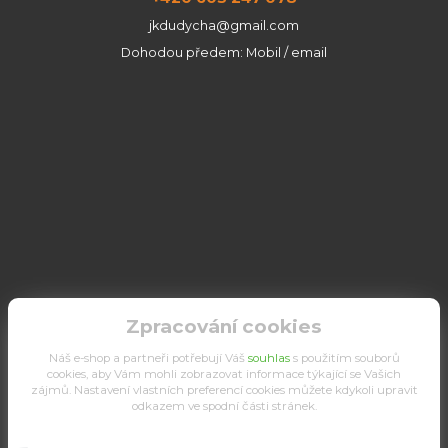
jkdudycha@gmail.com
Dohodou předem: Mobil / email
Zpracování cookies
Náš e-shop a partneři potřebují Váš
souhlas
s použitím souborů
cookies, aby Vám mohli zobrazovat informace týkající se Vašich
zájmů. Nastavení vlastních preferencí cookies můžete kdykoli upravit
odkazem ve spodní části stránek.