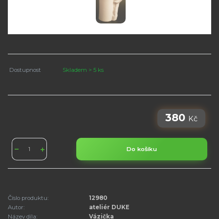
Dostupnost
Skladem > 5 ks
380
Kč
Do košíku
Číslo produktu:
12980
Autor:
ateliér DUKE
Název díla:
Vázička