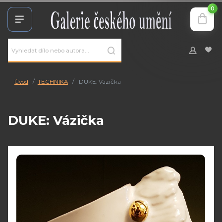
0
Úvod
TECHNIKA
DUKE: Vázička
DUKE: Vázička